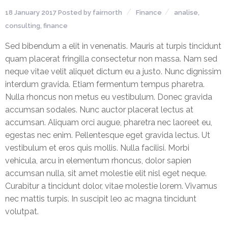
18 January 2017
Posted by
fairnorth
Finance
analise
,
Financial
consulting
,
finance
Wellness
Sed bibendum a elit in venenatis. Mauris at turpis tincidunt
Resources
quam placerat fringilla consectetur non massa. Nam sed
neque vitae velit aliquet dictum eu a justo. Nunc dignissim
Congregations
interdum gravida. Etiam fermentum tempus pharetra.
Accounting
Nulla rhoncus non metus eu vestibulum. Donec gravida
accumsan sodales. Nunc auctor placerat lectus at
Finance
accumsan. Aliquam orci augue, pharetra nec laoreet eu,
egestas nec enim. Pellentesque eget gravida lectus. Ut
Human
vestibulum et eros quis mollis. Nulla facilisi. Morbi
Resources
vehicula, arcu in elementum rhoncus, dolor sapien
accumsan nulla, sit amet molestie elit nisl eget neque.
Risk
Curabitur a tincidunt dolor, vitae molestie lorem. Vivamus
Management
nec mattis turpis. In suscipit leo ac magna tincidunt
volutpat.
Stewardship