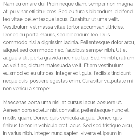
Nam eu ornare dui. Proin neque diam, semper non magna
Track
at, pulvinar efficitur eros. Sed eu turpis bibendum, eleifend
Progress
leo vitae, pellentesque lacus. Curabitur ut urna velit.
Feedback
Vestibulum vel massa vitae tortor accumsan ultricies.
Forum
Donec eu porta mauris, sed bibendum leo. Duis
commodo nisl a dignissim lacinia. Pellentesque dolor arcu,
Resources
aliquet sed commodo nec, faucibus semper nibh. Ut et
augue a elit porta gravida nec nec leo. Sed mi nibh, rutrum
Contact
ac velit ac, dictum malesuada velit. Etiam vestibulum
Us
euismod ex eu ultrices. Integer ex ligula, facilisis tincidunt
neque quis, posuere egestas enim. Curabitur vulputate mi
non vehicula semper.
Maecenas porta urna nisi, at cursus lacus posuere ut.
Aenean consectetur nisl convallis, pellentesque nunc et,
mollis quam. Donec quis vehicula augue. Donec quis
finibus tortor. In vehicula erat lacus. Sed sed tristique arcu,
in varius nibh. Integer nunc sapien, viverra et ipsum in,